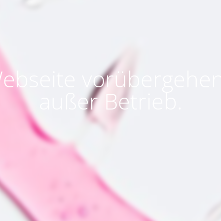
ebseite vorübergehe
außer Betrieb.