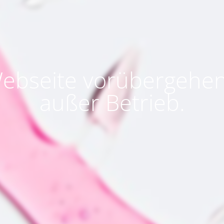
ebseite vorübergehe
außer Betrieb.